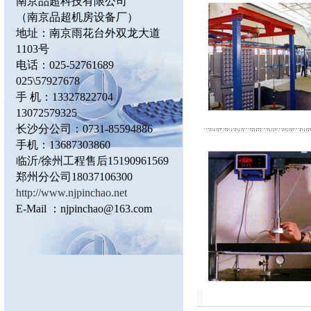
南京品超科技有限公司
（南京品超机房设备厂）
地址：南京雨花台外双龙大道
1103
号
电话：025-52761689
025\57927678
手 机：13327822704
13072579325
长沙分公司：0731-85594886
手机：13687303860
临沂/徐州工程售后
15190961569
郑州分公司18037106300
http://www.njpinchao.net
E-Mail
：
njpinchao@163.com